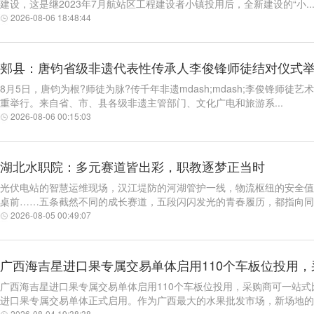
建设，这是继2023年7月航站区工程建设者小镇投用后，全新建设的“小..
2026-08-06 18:48:44
郏县：唐钧省级非遗代表性传承人李俊锋师徒结对仪式
8月5日，唐钧为根?师徒为脉?传千年非遗mdash;mdash;李俊锋
重举行。来自省、市、县各级非遗主管部门、文化广电和旅游系...
2026-08-06 00:15:03
湖北水职院：多元赛道皆出彩，职教逐梦正当时
光伏电站的智慧运维现场，汉江堤防的河湖管护一线，物流枢纽的安全值
桌前……五条截然不同的成长赛道，五段闪闪发光的青春履历，都指向同一
2026-08-05 00:49:07
广西海吉星进口果专属交易单体启用110个车板位投用
广西海吉星进口果专属交易单体启用110个车板位投用，采购商可一站式
进口果专属交易单体正式启用。作为广西最大的水果批发市场，新场地的..
2026-08-04 19:38:38