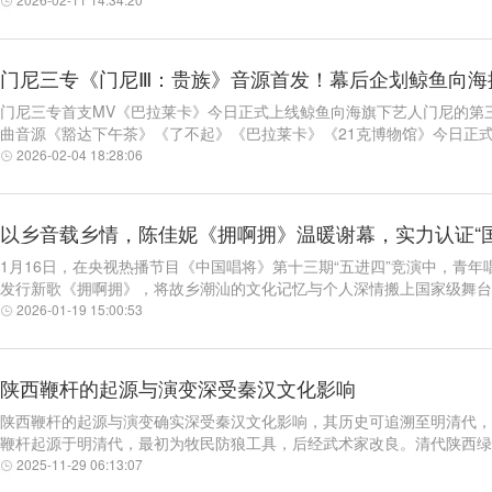
门尼三专《门尼Ⅲ：贵族》音源首发！幕后企划鲸鱼向海揭
门尼三专首支MV《巴拉莱卡》今日正式上线鲸鱼向海旗下艺人门尼的第
曲音源《豁达下午茶》《了不起》《巴拉莱卡》《21克博物馆》今日正式上
2026-02-04 18:28:06
以乡音载乡情，陈佳妮《拥啊拥》温暖谢幕，实力认证“
1月16日，在央视热播节目《中国唱将》第十三期“五进四”竞演中，青
发行新歌《拥啊拥》，将故乡潮汕的文化记忆与个人深情搬上国家级舞台。.
2026-01-19 15:00:53
陕西鞭杆的起源与演变深受秦汉文化影响
陕西鞭杆的起源与演变确实深受秦汉文化影响，其历史可追溯至明清代，
鞭杆起源于明清代，最初为牧民防狼工具，后经武术家改良。清代陕西绿营
2025-11-29 06:13:07