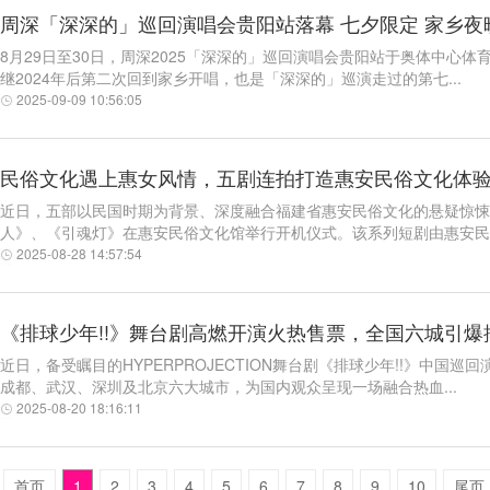
周深「深深的」巡回演唱会贵阳站落幕 七夕限定 家乡
8月29日至30日，周深2025「深深的」巡回演唱会贵阳站于奥体中心
继2024年后第二次回到家乡开唱，也是「深深的」巡演走过的第七...
2025-09-09 10:56:05
民俗文化遇上惠女风情，五剧连拍打造惠安民俗文化体
近日，五部以民国时期为背景、深度融合福建省惠安民俗文化的悬疑惊悚
人》、《引魂灯》在惠安民俗文化馆举行开机仪式。该系列短剧由惠安民俗
2025-08-28 14:57:54
《排球少年!!》舞台剧高燃开演火热售票，全国六城引爆
近日，备受瞩目的HYPERPROJECTION舞台剧《排球少年!!》中
成都、武汉、深圳及北京六大城市，为国内观众呈现一场融合热血...
2025-08-20 18:16:11
首页
1
2
3
4
5
6
7
8
9
10
尾页