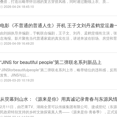
叠搭，打造出略带怀旧感的复古穿搭风格，同时通过翻领上衣、质...
2026-04-24 18:45:10
电影《不普通的普通人生》开机 王子文刘丹孟鹤堂逗趣
由刘娟执导并编剧，于帆联合编剧，王子文、刘丹、孟鹤堂领衔主演，张
念海报。影片聚焦当代普通家庭的真实生活，讲述奔波在职场、房贷和育儿
2026-04-09 16:49:20
“JINS for beautiful people”第二弹联名系列新品上
“JINSforbeautifulpeople”第二弹联名系列上市，略带错位的违和感，反而“
发售。JINS与以...
2026-03-20 10:19:20
从荧幕到山水：《源来是你》用真诚记录青春与东源风
2月11日，由芒果TV、湖南全景可以传媒集团有限公司、捷成世纪（东
民政府特别支持的乡村文旅探索真人秀——《源来是你·青春季》，正式迎.
2026-02-11 14:34:20