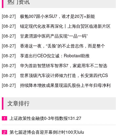
热门资讯
[08-27]
极氪007跟小米SU7，谁才是20万+新能
[08-27]
锚定现代化改革再深化丨上海自贸区临港新片区
[08-27]
甘肃渭源中医药产品实现“一品一码”
[08-27]
香港这一夜，“丢脸”的不止曾志伟，而是整个
[08-27]
享道出行CEO倪立诚：Robotaxi助推
[08-27]
华为首款智慧轿车智界S7，家庭用车不二智选
[08-27]
世界顶级汽车设计师倾力打造，长安第四代CS
[08-27]
持续降本增效成果显现温氏股份上半年归母净利
[08-27]
晨读朱珠：生煎滋味
文章排行
[08-27]
讴歌推出ADX定位紧凑级SUV将与HR-V
上证政策性金融债0-3年指数报131.27
1
第七届进博会喜迎开幕倒计时100天lulu
2