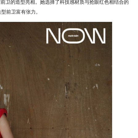
陈瑜以大胆前卫的造型亮相。她选择了科技感材质与抢眼红色相结合的
。造型前卫富有张力。