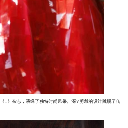
装拍摄《T》杂志，演绎了独特时尚风采。深V剪裁的设计跳脱了传