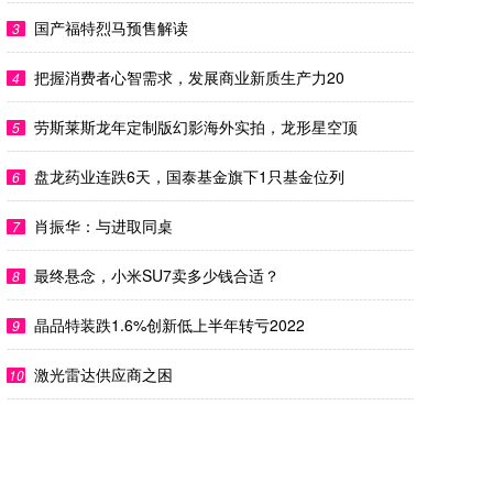
国产福特烈马预售解读
3
把握消费者心智需求，发展商业新质生产力20
4
劳斯莱斯龙年定制版幻影海外实拍，龙形星空顶
5
盘龙药业连跌6天，国泰基金旗下1只基金位列
6
肖振华：与进取同桌
7
最终悬念，小米SU7卖多少钱合适？
8
晶品特装跌1.6%创新低上半年转亏2022
9
激光雷达供应商之困
10